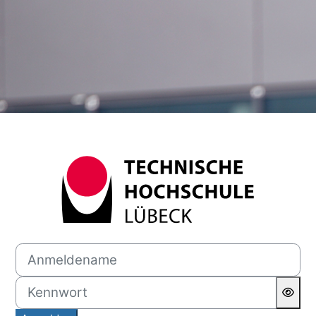
Anmelden bei 'Lernraum Test
Anmeldename
Kennwort